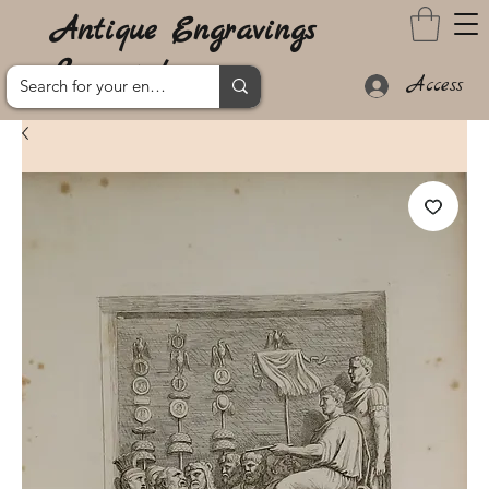
Antique Engravings
Lanzarote
Access