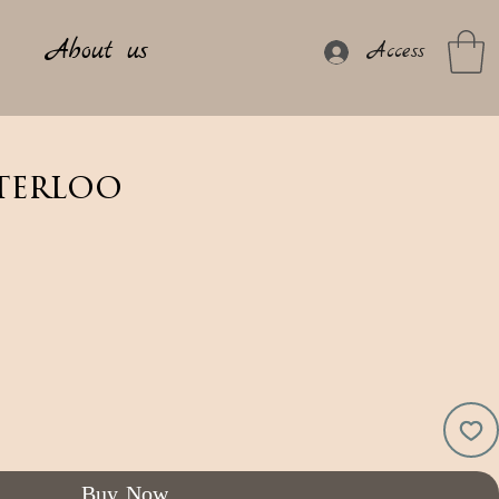
About us
Access
terloo
Buy Now