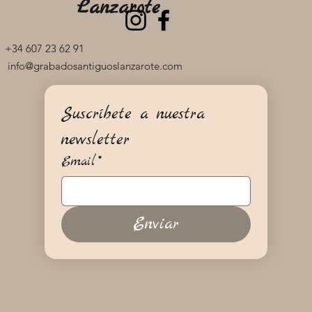
Lanzarote
+34 607 23 62 91
info@grabadosantiguoslanzarote.com
Suscríbete a nuestra 
newsletter
Email
*
Enviar