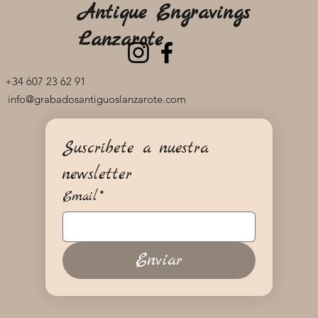
Antique Engravings
Lanzarote
+34 607 23 62 91
info@grabadosantiguoslanzarote.com
Suscríbete a nuestra 
newsletter
Email
*
Enviar