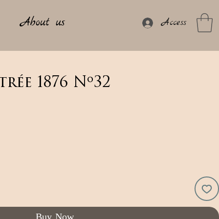
About us
Access
trée 1876 Nº32
Buy Now