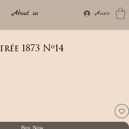
About us
Access
rée 1873 Nº14
Buy Now