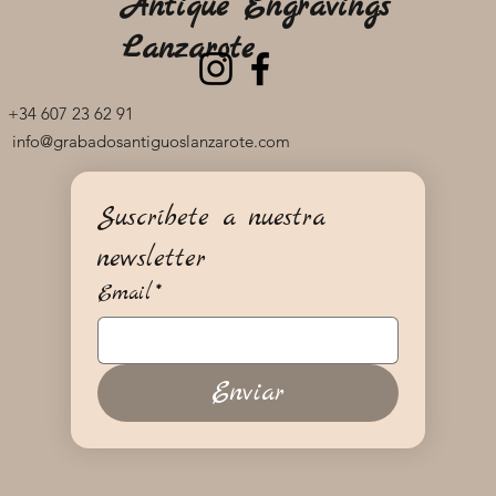
Antique Engravings
Lanzarote
+34 607 23 62 91
info@grabadosantiguoslanzarote.com
Suscríbete a nuestra 
newsletter
Email
*
Enviar